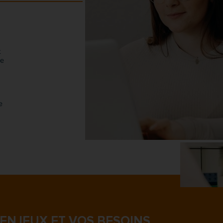
t
ne
e
ENJEUX ET VOS BESOINS