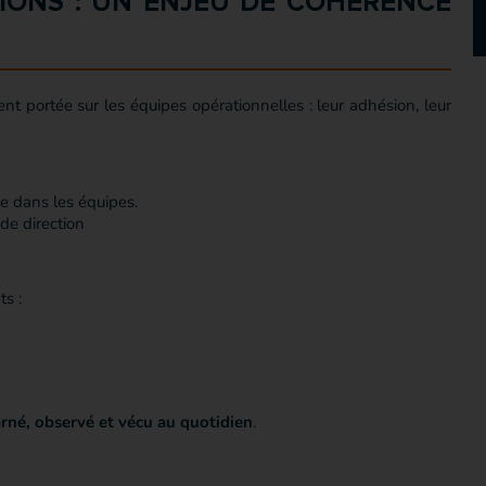
IONS : UN ENJEU DE COHÉRENCE
t portée sur les équipes opérationnelles : leur adhésion, leur
ne dans les équipes.
de direction
ts :
arné, observé et vécu au quotidien
.